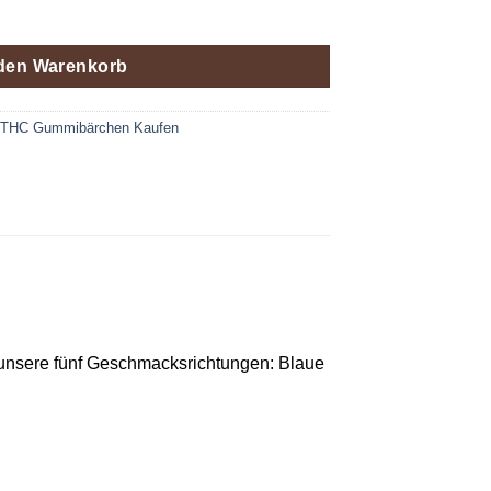
rry Lime Menge
 den Warenkorb
THC Gummibärchen Kaufen
nsere fünf Geschmacksrichtungen: Blaue