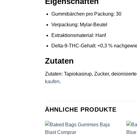
Eigenschaften
Gummibärchen pro Packung: 30
Verpackung: Mylar-Beutel
Extraktionsmaterial: Hanf
Delta-9-THC-Gehalt: <0,3 % nachgewi
Zutaten
Zutaten: Tapiokasirup, Zucker, deionisier
kaufen
.
ÄHNLICHE PRODUKTE