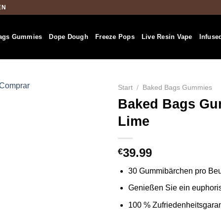
EN
ags Gummies
Dope Dough
Freeze Pops
Live Resin Vape
Infuse
Start
/
Baked Bags Gummies
Baked Bags Gu
Lime
39.99
€
30 Gummibärchen pro Beu
Genießen Sie ein euphori
100 % Zufriedenheitsgaran