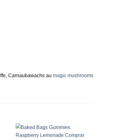
stoffe, Carnaubawachs au
magic mushrooms