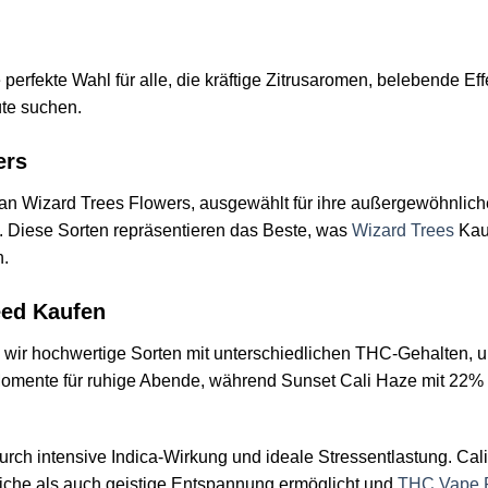
rfekte Wahl für alle, die kräftige Zitrusaromen, belebende Effe
te suchen.
ers
n Wizard Trees Flowers, ausgewählt für ihre außergewöhnlich
 Diese Sorten repräsentieren das Beste, was
Wizard Trees
Kau
n.
eed Kaufen
 wir hochwertige Sorten mit unterschiedlichen THC-Gehalten, um
mente für ruhige Abende, während Sunset Cali Haze mit 22% 
ch intensive Indica-Wirkung und ideale Stressentlastung. Cal
liche als auch geistige Entspannung ermöglicht und
THC Vape 