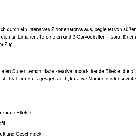
h durch ein intensives Zitronenaroma aus, begleitet von süße
– reich an Limonen, Terpinolen und β-Caryophyllen – sorgt für ei
m Zug.
efert Super Lemon Haze kreative, mood-liftende Effekte, die oft
t ideal für den Tagesgebrauch, kreative Momente oder soziale A
rebrale Effekte
fil
 Duft und Geschmack