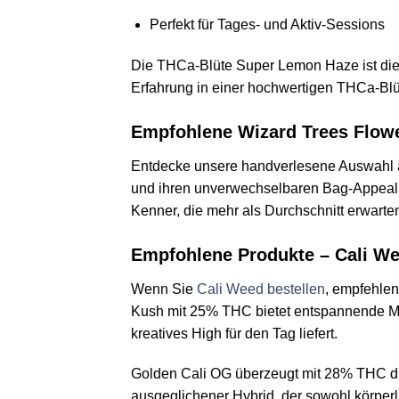
Perfekt für Tages- und Aktiv-Sessions
Die THCa-Blüte Super Lemon Haze ist die pe
Erfahrung in einer hochwertigen THCa-Blü
Empfohlene Wizard Trees Flow
Entdecke unsere handverlesene Auswahl a
und ihren unverwechselbaren Bag-Appeal.
Kenner, die mehr als Durchschnitt erwarte
Empfohlene Produkte – Cali W
Wenn Sie
Cali Weed bestellen
, empfehlen
Kush mit 25% THC bietet entspannende Mo
kreatives High für den Tag liefert.
Golden Cali OG überzeugt mit 28% THC dur
ausgeglichener Hybrid, der sowohl körper