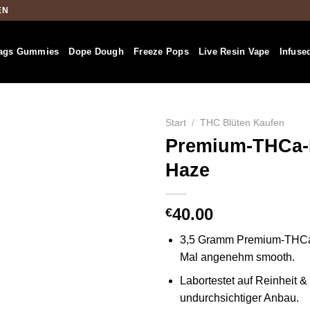
EN
ags Gummies
Dope Dough
Freeze Pops
Live Resin Vape
Infuse
Start
/
THC Blüten Kaufen
Premium-THCa-
Haze
40.00
€
3,5 Gramm Premium-THCa-B
Mal angenehm smooth.
Labortestet auf Reinheit &
undurchsichtiger Anbau.